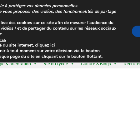
le à protéger vos données personnelles.
de vous proposer des vidéos, des fonctionnalités de partage
ilise des cookies sur ce site afin de mesurer l’audience du
s vidéos / et de partager du contenu sur les réseaux sociaux
..
z
ici
.
é
du site internet,
cliquez ici
nir à tout moment sur votre décision via le bouton
que page du site en cliquant sur le bouton flottant.
e & orientation
Vie du Lycée
Culture & Blogs
Recrut