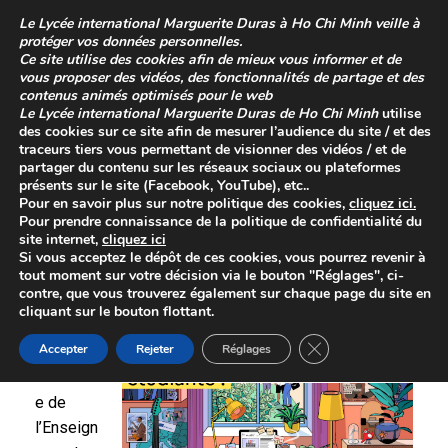
Skip
Le
Lycée international Marguerite Duras à Ho Chi Minh
veille à
to
protéger vos données personnelles.
content
Ce site utilise des cookies afin de mieux vous informer et de
vous proposer des vidéos, des fonctionnalités de partage et des
contenus animés optimisés pour le web
Le
Lycée international Marguerite Duras de Ho Chi Minh
utilise
des cookies sur ce site afin de mesurer l’audience du site / et des
traceurs tiers vous permettant de visionner des vidéos / et de
partager du contenu sur les réseaux sociaux ou plateformes
présents sur le site (Facebook, YouTube), etc..
Pour en savoir plus sur
notre politique des cookies
,
cliquez
ici
.
Pour prendre connaissance de la
politique de confidentialité
du
site internet,
cliquez ici
Partir vivre en France
Si vous acceptez le dépôt de ces cookies, vous pourrez revenir à
tout moment sur votre décision via le bouton "Réglages", ci-
contre, que vous trouverez également sur chaque page du site en
A destination des lycéens 2025
cliquant sur le bouton flottant.
Close GDPR Cookie 
Accepter
Rejeter
Réglages
Le
ministèr
e de
l’Enseign