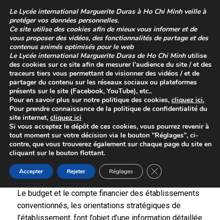
Skip
Le
Lycée international Marguerite Duras à Ho Chi Minh
veille à
to
protéger vos données personnelles.
content
Ce site utilise des cookies afin de mieux vous informer et de
vous proposer des vidéos, des fonctionnalités de partage et des
contenus animés optimisés pour le web
Le
Lycée international Marguerite Duras de Ho Chi Minh
utilise
des cookies sur ce site afin de mesurer l’audience du site / et des
traceurs tiers vous permettant de visionner des vidéos / et de
partager du contenu sur les réseaux sociaux ou plateformes
présents sur le site (Facebook, YouTube), etc..
Pour en savoir plus sur
notre politique des cookies
,
cliquez
ici
.
Pour prendre connaissance de la
politique de confidentialité
du
site internet,
cliquez ici
Conseil d’établissement
Si vous acceptez le dépôt de ces cookies, vous pourrez revenir à
tout moment sur votre décision via le bouton "Réglages", ci-
contre, que vous trouverez également sur chaque page du site en
Retrouvez les derniers comptes rendus du conseil
cliquant sur le bouton flottant.
d’établissement dans
la rubrique dédiée
Close GDPR Cookie 
Accepter
Rejeter
Réglages
Attributions
Le budget et le compte financier des établissements
conventionnés, les orientations stratégiques de
l’établissement, font l’objet d’une information détaillée