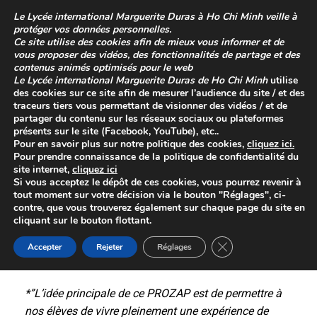
Skip
Le
Lycée international Marguerite Duras à Ho Chi Minh
veille à
to
protéger vos données personnelles.
content
Ce site utilise des cookies afin de mieux vous informer et de
vous proposer des vidéos, des fonctionnalités de partage et des
contenus animés optimisés pour le web
Le
Lycée international Marguerite Duras de Ho Chi Minh
utilise
des cookies sur ce site afin de mesurer l’audience du site / et des
traceurs tiers vous permettant de visionner des vidéos / et de
partager du contenu sur les réseaux sociaux ou plateformes
présents sur le site (Facebook, YouTube), etc..
Pour en savoir plus sur
notre politique des cookies
,
cliquez
ici
.
Pour prendre connaissance de la
politique de confidentialité
du
site internet,
cliquez ici
L’Asie, j’y suis, j’y danse !
Si vous acceptez le dépôt de ces cookies, vous pourrez revenir à
tout moment sur votre décision via le bouton "Réglages", ci-
Posted on
22 juin 2022
contre, que vous trouverez également sur chaque page du site en
cliquant sur le bouton flottant.
“L’Asie, j’y suis, j’y danse” – thème du festival de
Close GDPR Cookie 
danse contemporaine de la Zone Asie pacifique
Accepter
Rejeter
Réglages
auquel nos élèves de 3ème C et de 2B ont participé.
*”L’idée principale de ce PROZAP est de permettre à
nos élèves de vivre pleinement une expérience de