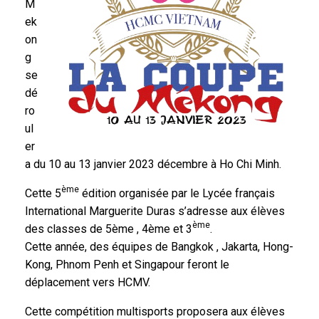
M
ek
on
g
se
dé
ro
ul
er
a du 10 au 13 janvier 2023 décembre à Ho Chi Minh.
ème
Cette 5
édition organisée par le Lycée français
International Marguerite Duras s’adresse aux élèves
ème
des classes de 5ème , 4ème et 3
.
Cette année, des équipes de Bangkok , Jakarta, Hong-
Kong, Phnom Penh et Singapour feront le
déplacement vers HCMV.
Cette compétition multisports proposera aux élèves