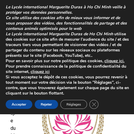
Skip
Le
Lycée international Marguerite Duras à Ho Chi Minh
veille à
to
protéger vos données personnelles.
content
Ce site utilise des cookies afin de mieux vous informer et de
vous proposer des vidéos, des fonctionnalités de partage et des
contenus animés optimisés pour le web
Le
Lycée international Marguerite Duras de Ho Chi Minh
utilise
des cookies sur ce site afin de mesurer l’audience du site / et des
traceurs tiers vous permettant de visionner des vidéos / et de
partager du contenu sur les réseaux sociaux ou plateformes
présents sur le site (Facebook, YouTube), etc..
Pour en savoir plus sur
notre politique des cookies
,
cliquez
ici
.
Pour prendre connaissance de la
politique de confidentialité
du
site internet,
cliquez ici
Coupe du Mekong
Si vous acceptez le dépôt de ces cookies, vous pourrez revenir à
tout moment sur votre décision via le bouton "Réglages", ci-
Posted on
6 janvier 2023
contre, que vous trouverez également sur chaque page du site en
cliquant sur le bouton flottant.
La
Close GDPR Cookie 
Accepter
Rejeter
Réglages
co
up
e
du