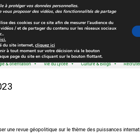
le à protéger vos données personnelles.
de vous proposer des vidéos, des fonctionnalités de partage
ilise des cookies sur ce site afin de mesurer l’audience du
s vidéos / et de partager du contenu sur les réseaux sociaux
..
z
ici
.
é
du site internet,
cliquez ici
nir à tout moment sur votre décision via le bouton
que page du site en cliquant sur le bouton flottant.
e & orientation
Vie du Lycée
Culture & Blogs
Recrut
2023
er une revue géopolitique sur le thème des puissances internat