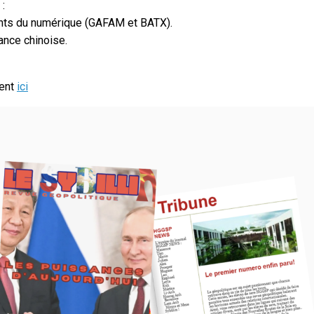
 :
ants du numérique (GAFAM et BATX).
ance chinoise.
ment
ici