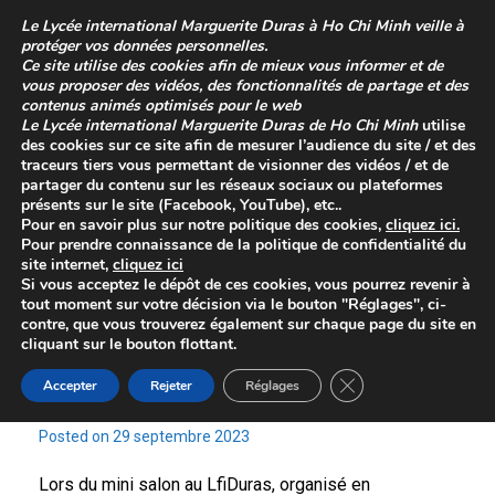
Skip
Le
Lycée international Marguerite Duras à Ho Chi Minh
veille à
to
protéger vos données personnelles.
content
Ce site utilise des cookies afin de mieux vous informer et de
vous proposer des vidéos, des fonctionnalités de partage et des
contenus animés optimisés pour le web
Le
Lycée international Marguerite Duras de Ho Chi Minh
utilise
des cookies sur ce site afin de mesurer l’audience du site / et des
traceurs tiers vous permettant de visionner des vidéos / et de
partager du contenu sur les réseaux sociaux ou plateformes
présents sur le site (Facebook, YouTube), etc..
Pour en savoir plus sur
notre politique des cookies
,
cliquez
ici
.
Pour prendre connaissance de la
politique de confidentialité
du
site internet,
cliquez ici
Daily Archives:
29
Si vous acceptez le dépôt de ces cookies, vous pourrez revenir à
tout moment sur votre décision via le bouton "Réglages", ci-
septembre 2023
contre, que vous trouverez également sur chaque page du site en
cliquant sur le bouton flottant.
Close GDPR Cookie 
Accepter
Rejeter
Réglages
Mini salon Campus France
Posted on
29 septembre 2023
Lors du mini salon au LfiDuras, organisé en