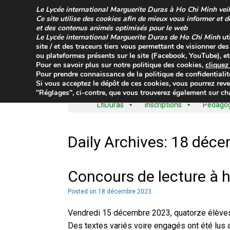
Skip
Le
Lycée international Marguerite Duras à Ho Chi Minh
veil
to
Ce site utilise des cookies afin de mieux vous informer et 
content
et des contenus animés optimisés pour le web
Le
Lycée international Marguerite Duras de Ho Chi Minh
ut
site / et des traceurs tiers vous permettant de visionner de
ou plateformes présents sur le site (Facebook, YouTube), etc
Pour en savoir plus sur
notre politique des cookies
,
clique
Pour prendre connaissance de la
politique de confidentialit
Si vous acceptez le dépôt de ces cookies, vous pourrez reve
"Réglages", ci-contre, que vous trouverez également sur cha
LfiDuras
Inscriptions
Pédagogi
Daily Archives:
18 déce
Concours de lecture à h
Posted on
18 décembre 2023
Vendredi 15 décembre 2023, quatorze élèves d
Des textes variés voire engagés ont été lus a