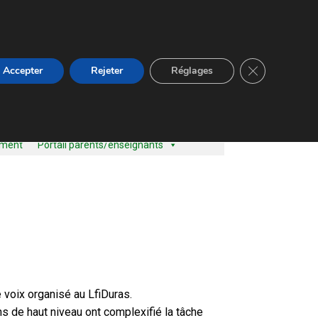
Close GDPR Co
Accepter
Rejeter
Réglages
ement
Portail parents/enseignants
 voix organisé au LfiDuras.
ns de haut niveau ont complexifié la tâche