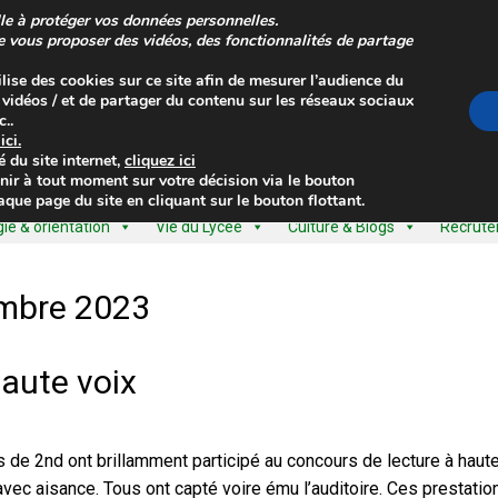
le à protéger vos données personnelles.
de vous proposer des vidéos, des fonctionnalités de partage
ilise des cookies sur ce site afin de mesurer l’audience du
s vidéos / et de partager du contenu sur les réseaux sociaux
..
z
ici
.
é
du site internet,
cliquez ici
nir à tout moment sur votre décision via le bouton
que page du site en cliquant sur le bouton flottant.
e & orientation
Vie du Lycée
Culture & Blogs
Recrut
mbre 2023
aute voix
e 2nd ont brillamment participé au concours de lecture à haute
vec aisance. Tous ont capté voire ému l’auditoire. Ces prestatio