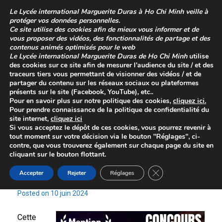
Skip
Le
Lycée international Marguerite Duras à Ho Chi Minh
veille à
to
protéger vos données personnelles.
content
Ce site utilise des cookies afin de mieux vous informer et de
vous proposer des vidéos, des fonctionnalités de partage et des
contenus animés optimisés pour le web
Le
Lycée international Marguerite Duras de Ho Chi Minh
utilise
des cookies sur ce site afin de mesurer l’audience du site / et des
traceurs tiers vous permettant de visionner des vidéos / et de
partager du contenu sur les réseaux sociaux ou plateformes
présents sur le site (Facebook, YouTube), etc..
Pour en savoir plus sur
notre politique des cookies
,
cliquez
ici
.
Pour prendre connaissance de la
politique de confidentialité
du
site internet,
cliquez ici
Daily Archives:
10 juin 2024
Si vous acceptez le dépôt de ces cookies, vous pourrez revenir à
tout moment sur votre décision via le bouton "Réglages", ci-
contre, que vous trouverez également sur chaque page du site en
Je filme le métier qui me
cliquant sur le bouton flottant.
Close GDPR Cookie 
Accepter
Rejeter
Réglages
plaît
Posted on
10 juin 2024
Cette