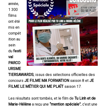
année,
1 300
films
ont été
mis en
compét
ition au
sein
du
festi
val
PARCO
URSME
TIERSAWARDS
, issus des sélections officielles des
concours
JE FILME MA FORMATION
saison 8 et
JE
FILME LE MÉTIER QUI ME PLAÎT
saison 17.
Les résultats sont tombés, et le film de
Tu Linh et de
Marie-Hélène
a reçu une
“mention spéciale”
, c’est une