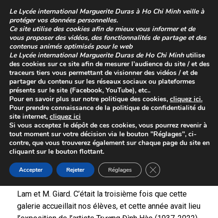
Skip
Le
Lycée international Marguerite Duras à Ho Chi Minh
veille à
to
protéger vos données personnelles.
content
Ce site utilise des cookies afin de mieux vous informer et de
vous proposer des vidéos, des fonctionnalités de partage et des
contenus animés optimisés pour le web
Le
Lycée international Marguerite Duras de Ho Chi Minh
utilise
des cookies sur ce site afin de mesurer l’audience du site / et des
traceurs tiers vous permettant de visionner des vidéos / et de
partager du contenu sur les réseaux sociaux ou plateformes
présents sur le site (Facebook, YouTube), etc..
Pour en savoir plus sur
notre politique des cookies
,
cliquez
ici
.
Pour prendre connaissance de la
politique de confidentialité
du
site internet,
cliquez ici
Visite à la galerie Lotus
Si vous acceptez le dépôt de ces cookies, vous pourrez revenir à
tout moment sur votre décision via le bouton "Réglages", ci-
Posted on
16 décembre 2024
contre, que vous trouverez également sur chaque page du site en
cliquant sur le bouton flottant.
ère
Le 25 novembre 2024, les élèves de 1
LVB
Close GDPR Cookie 
Vietnamien ont eu le plaisir de se rendre à la galerie
Accepter
Rejeter
Réglages
Lotus pour une visite guidée, accompagnés de Mme
Lam et M. Giard. C’était la troisième fois que cette
galerie accueillait nos élèves, et cette année avait lieu