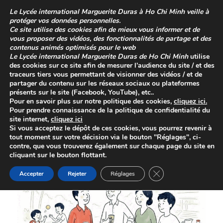
Skip
Le
Lycée international Marguerite Duras à Ho Chi Minh
veille à
to
protéger vos données personnelles.
content
Ce site utilise des cookies afin de mieux vous informer et de
vous proposer des vidéos, des fonctionnalités de partage et des
contenus animés optimisés pour le web
Le
Lycée international Marguerite Duras de Ho Chi Minh
utilise
des cookies sur ce site afin de mesurer l’audience du site / et des
traceurs tiers vous permettant de visionner des vidéos / et de
partager du contenu sur les réseaux sociaux ou plateformes
présents sur le site (Facebook, YouTube), etc..
Pour en savoir plus sur
notre politique des cookies
,
cliquez
ici
.
Pour prendre connaissance de la
politique de confidentialité
du
site internet,
cliquez ici
Daily Archives:
8 juillet 2026
Si vous acceptez le dépôt de ces cookies, vous pourrez revenir à
tout moment sur votre décision via le bouton "Réglages", ci-
contre, que vous trouverez également sur chaque page du site en
cliquant sur le bouton flottant.
Close GDPR Cookie 
Accepter
Rejeter
Réglages