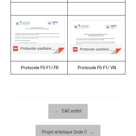
Protocole F0-F1/ FR
Protocole F0-F1/ VN
Post navigation
←
EAF, enfin!
Projet artistique 2nde C
→