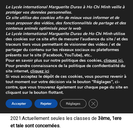
Skip
Le
Lycée international Marguerite Duras à Ho Chi Minh
veille à
to
protéger vos données personnelles.
content
Ce site utilise des cookies afin de mieux vous informer et de
vous proposer des vidéos, des fonctionnalités de partage et des
contenus animés optimisés pour le web
Le
Lycée international Marguerite Duras de Ho Chi Minh
utilise
des cookies sur ce site afin de mesurer l’audience du site / et des
traceurs tiers vous permettant de visionner des vidéos / et de
partager du contenu sur les réseaux sociaux ou plateformes
présents sur le site (Facebook, YouTube), etc..
Pour en savoir plus sur
notre politique des cookies
,
cliquez
ici
.
Pour prendre connaissance de la
politique de confidentialité
du
site internet,
cliquez ici
Brèves
Si vous acceptez le dépôt de ces cookies, vous pourrez revenir à
tout moment sur votre décision via le bouton "Réglages", ci-
Posted on
10 décembre 2021
contre, que vous trouverez également sur chaque page du site en
cliquant sur le bouton flottant.
Le LfiDuras se prépare à reprendre les cours en
Close GDPR Cookie 
présentiel. Cela se fera de manière partielle et
Accepter
Rejeter
Réglages
progressive à compter du 13 décembre
2021.Actuellement seules les classes de
3ème, 1ere
et tale sont concernées.