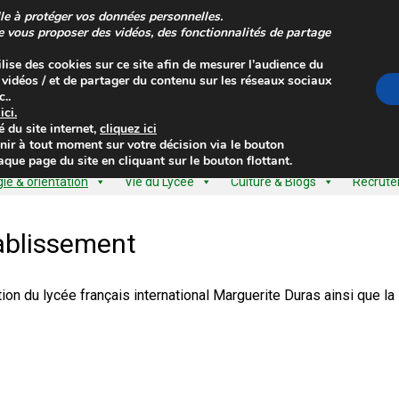
le à protéger vos données personnelles.
de vous proposer des vidéos, des fonctionnalités de partage
ilise des cookies sur ce site afin de mesurer l’audience du
s vidéos / et de partager du contenu sur les réseaux sociaux
..
z
ici
.
é
du site internet,
cliquez ici
nir à tout moment sur votre décision via le bouton
que page du site en cliquant sur le bouton flottant.
e & orientation
Vie du Lycée
Culture & Blogs
Recrut
tablissement
ion du lycée français international Marguerite Duras ainsi que la