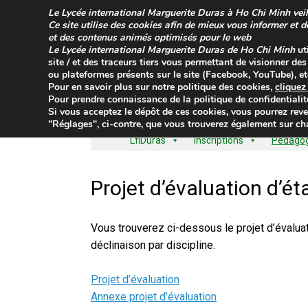
Skip
Le
Lycée international Marguerite Duras à Ho Chi Minh
veil
to
Ce site utilise des cookies afin de mieux vous informer et 
content
et des contenus animés optimisés pour le web
Le
Lycée international Marguerite Duras de Ho Chi Minh
ut
site / et des traceurs tiers vous permettant de visionner de
ou plateformes présents sur le site (Facebook, YouTube), etc
Pour en savoir plus sur
notre politique des cookies
,
clique
Pour prendre connaissance de la
politique de confidentialit
Si vous acceptez le dépôt de ces cookies, vous pourrez reve
"Réglages", ci-contre, que vous trouverez également sur cha
LfiDuras
Inscriptions
Pédagogi
Projet d’évaluation d’é
Vous trouverez ci-dessous le projet d’évaluat
déclinaison par discipline.
Projet d’évaluation
Annexe projet d’évaluation