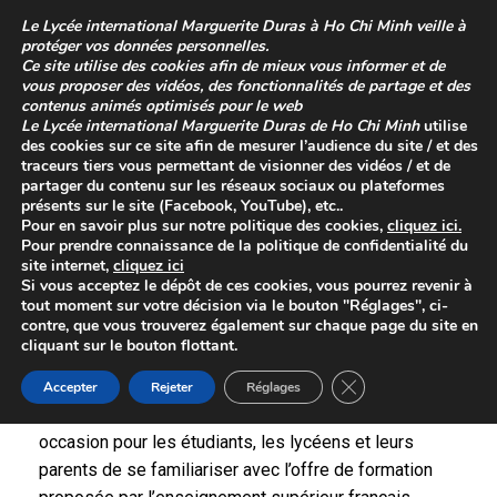
Skip
Le
Lycée international Marguerite Duras à Ho Chi Minh
veille à
to
protéger vos données personnelles.
content
Ce site utilise des cookies afin de mieux vous informer et de
vous proposer des vidéos, des fonctionnalités de partage et des
contenus animés optimisés pour le web
Le
Lycée international Marguerite Duras de Ho Chi Minh
utilise
des cookies sur ce site afin de mesurer l’audience du site / et des
traceurs tiers vous permettant de visionner des vidéos / et de
partager du contenu sur les réseaux sociaux ou plateformes
présents sur le site (Facebook, YouTube), etc..
Pour en savoir plus sur
notre politique des cookies
,
cliquez
ici
.
Pour prendre connaissance de la
politique de confidentialité
du
site internet,
cliquez ici
Mini salon Campus France
Si vous acceptez le dépôt de ces cookies, vous pourrez revenir à
tout moment sur votre décision via le bouton "Réglages", ci-
Posted on
25 septembre 2023
contre, que vous trouverez également sur chaque page du site en
cliquant sur le bouton flottant.
Chaque année, Campus France Vietnam, un service
Close GDPR Cookie 
officiel de l’Ambassade de France au Vietnam,
Accepter
Rejeter
Réglages
organise son salon Bienvenue en France, une
occasion pour les étudiants, les lycéens et leurs
parents de se familiariser avec l’offre de formation