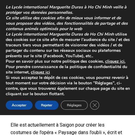
Skip
Le
Lycée international Marguerite Duras à Ho Chi Minh
veille à
to
protéger vos données personnelles.
content
Ce site utilise des cookies afin de mieux vous informer et de
vous proposer des vidéos, des fonctionnalités de partage et des
contenus animés optimisés pour le web
Le
Lycée international Marguerite Duras de Ho Chi Minh
utilise
des cookies sur ce site afin de mesurer l’audience du site / et des
traceurs tiers vous permettant de visionner des vidéos / et de
partager du contenu sur les réseaux sociaux ou plateformes
présents sur le site (Facebook, YouTube), etc..
Pour en savoir plus sur
notre politique des cookies
,
cliquez
ici
.
Pour prendre connaissance de la
politique de confidentialité
du
site internet,
cliquez ici
Hybridation
Si vous acceptez le dépôt de ces cookies, vous pourrez revenir à
tout moment sur votre décision via le bouton "Réglages", ci-
Posted on
27 novembre 2023
contre, que vous trouverez également sur chaque page du site en
cliquant sur le bouton flottant.
Mercredi 8 novembre, les élèves de l’option arts
Close GDPR Cookie 
ère
plastiques 1
et terminale ont accueilli Hélène
Accepter
Rejeter
Réglages
Vergnes, artiste plasticienne et costumière.
Elle est actuellement à Saigon pour créer les
costumes de l’opéra « Paysage dans l’oubli », écrit et