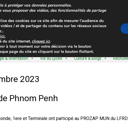
le à protéger vos données personnelles.
de vous proposer des vidéos, des fonctionnalités de partage
ilise des cookies sur ce site afin de mesurer l’audience du
s vidéos / et de partager du contenu sur les réseaux sociaux
..
z
ici
.
é
du site internet,
cliquez ici
nir à tout moment sur votre décision via le bouton
que page du site en cliquant sur le bouton flottant.
e & orientation
Vie du Lycée
Culture & Blogs
Recrut
mbre 2023
de Phnom Penh
conde, 1ere et Terminale ont participé au PROZAP MUN du LFR