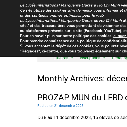
Skip
Le
Lycée international Marguerite Duras à Ho Chi Minh
veil
to
Ce site utilise des cookies afin de mieux vous informer et 
content
et des contenus animés optimisés pour le web
Le
Lycée international Marguerite Duras de Ho Chi Minh
ut
site / et des traceurs tiers vous permettant de visionner de
ou plateformes présents sur le site (Facebook, YouTube), etc
Pour en savoir plus sur
notre politique des cookies
,
clique
Pour prendre connaissance de la
politique de confidentialit
Si vous acceptez le dépôt de ces cookies, vous pourrez reve
"Réglages", ci-contre, que vous trouverez également sur cha
LfiDuras
Inscriptions
Pédagogi
Monthly Archives:
déce
PROZAP MUN du LFRD 
Posted on
21 décembre 2023
Du 8 au 11 décembre 2023, 15 élèves de se