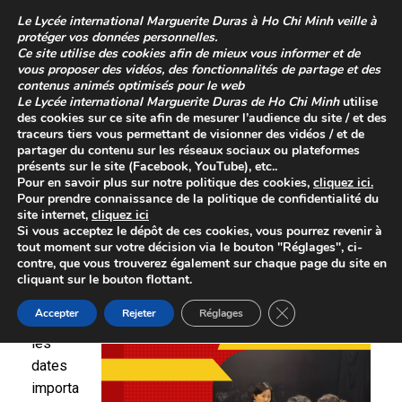
Skip
Le
Lycée international Marguerite Duras à Ho Chi Minh
veille à
to
protéger vos données personnelles.
content
Ce site utilise des cookies afin de mieux vous informer et de
vous proposer des vidéos, des fonctionnalités de partage et des
contenus animés optimisés pour le web
Le
Lycée international Marguerite Duras de Ho Chi Minh
utilise
des cookies sur ce site afin de mesurer l’audience du site / et des
traceurs tiers vous permettant de visionner des vidéos / et de
partager du contenu sur les réseaux sociaux ou plateformes
présents sur le site (Facebook, YouTube), etc..
Pour en savoir plus sur
notre politique des cookies
,
cliquez
ici
.
Pour prendre connaissance de la
politique de confidentialité
du
site internet,
cliquez ici
Calendrier de l’orientation
Si vous acceptez le dépôt de ces cookies, vous pourrez revenir à
tout moment sur votre décision via le bouton "Réglages", ci-
contre, que vous trouverez également sur chaque page du site en
Retrouv
cliquant sur le bouton flottant.
ez
Close GDPR Cookie 
Accepter
Rejeter
Réglages
toutes
les
dates
importa