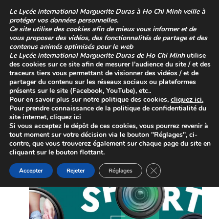
Skip
Le
Lycée international Marguerite Duras à Ho Chi Minh
veille à
to
protéger vos données personnelles.
content
Ce site utilise des cookies afin de mieux vous informer et de
vous proposer des vidéos, des fonctionnalités de partage et des
contenus animés optimisés pour le web
Le
Lycée international Marguerite Duras de Ho Chi Minh
utilise
des cookies sur ce site afin de mesurer l’audience du site / et des
traceurs tiers vous permettant de visionner des vidéos / et de
partager du contenu sur les réseaux sociaux ou plateformes
présents sur le site (Facebook, YouTube), etc..
Pour en savoir plus sur
notre politique des cookies
,
cliquez
ici
.
Pour prendre connaissance de la
politique de confidentialité
du
site internet,
cliquez ici
Concours photo Instagram
Si vous acceptez le dépôt de ces cookies, vous pourrez revenir à
tout moment sur votre décision via le bouton "Réglages", ci-
Posted on
7 novembre 2023
contre, que vous trouverez également sur chaque page du site en
cliquant sur le bouton flottant.
Close GDPR Cookie 
Accepter
Rejeter
Réglages